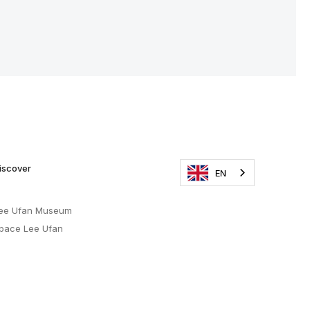
iscover
EN
ee Ufan Museum
pace Lee Ufan