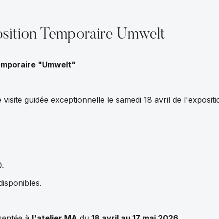
osition Temporaire Umwelt
temporaire "Umwelt"
visite guidée exceptionnelle le samedi 18 avril de l'exposit
0.
disponibles.
sentée à
l'atelier MA
du
18 avril au 17 mai 2026.